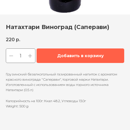
Натахтари Виноград (Саперави)
220
р.
Добавить в корзину
Грузинский безалкогольный газированный напиток с ароматом
красного винограда "Саперави", торговой марки Натахтари.
Изготовленный с использованием воды горного источника
Натахтари (0.5 л)
Калорийность на 100г: Ккал 48.2, Углеводы 13.0г
Weight: 500 g